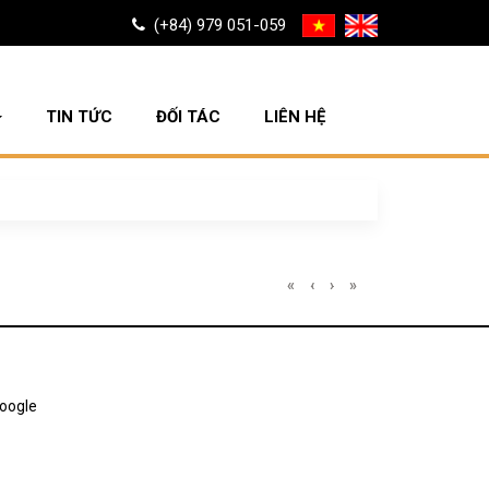
(+84) 979 051-059
TIN TỨC
ĐỐI TÁC
LIÊN HỆ
«
‹
›
»