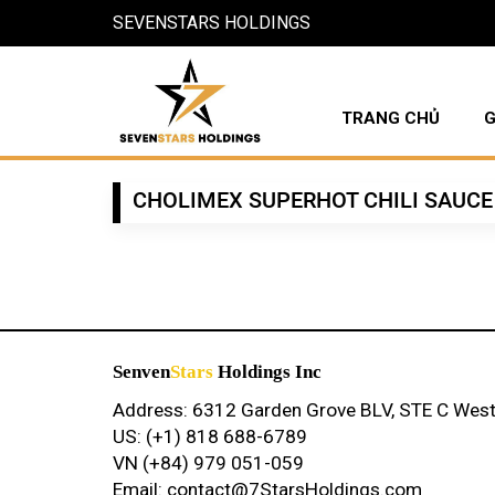
SEVENSTARS HOLDINGS
TRANG CHỦ
G
CHOLIMEX SUPERHOT CHILI SAUCE
Senven
Stars
Holdings Inc
Address: 6312 Garden Grove BLV, STE C Wes
US: (+1) 818 688-6789
VN (+84) 979 051-059
Email: contact@7StarsHoldings.com