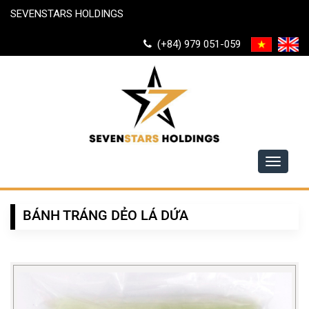
SEVENSTARS HOLDINGS
(+84) 979 051-059
Toggle
navigati
BÁNH TRÁNG DẺO LÁ DỨA